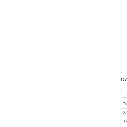
D
←
Ta
07
06