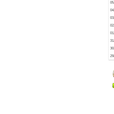
05
04
03
02
01
31
30
29