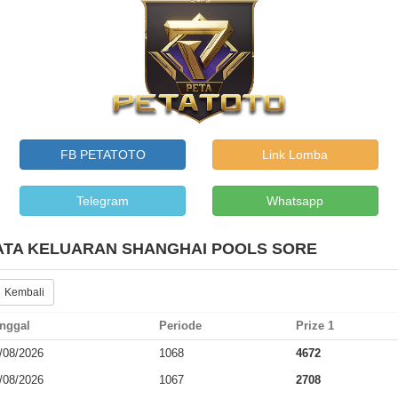
FB PETATOTO
Link Lomba
Telegram
Whatsapp
ATA KELUARAN SHANGHAI POOLS SORE
 Kembali
nggal
Periode
Prize 1
/08/2026
1068
4672
/08/2026
1067
2708