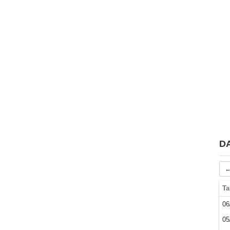
D
←
Ta
06
05