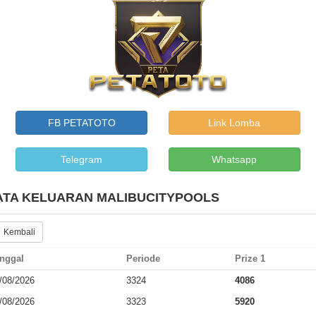
FB PETATOTO
Link Lomba
Telegram
Whatsapp
ATA KELUARAN MALIBUCITYPOOLS
 Kembali
nggal
Periode
Prize 1
/08/2026
3324
4086
/08/2026
3323
5920