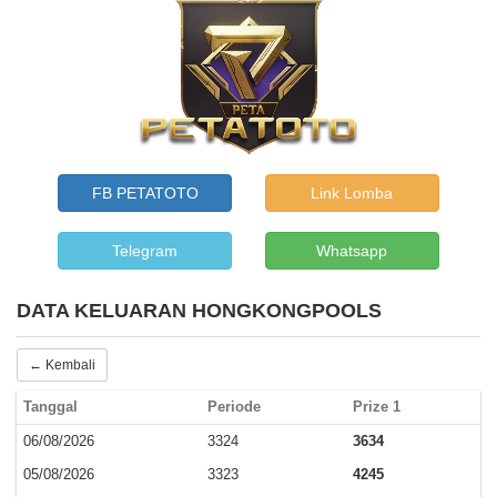
FB PETATOTO
Link Lomba
Telegram
Whatsapp
DATA KELUARAN HONGKONGPOOLS
← Kembali
Tanggal
Periode
Prize 1
06/08/2026
3324
3634
05/08/2026
3323
4245